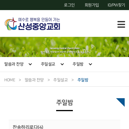
로그인
회원가입
ID/PW찾기
말씀과 찬양
주일설교
주일밤
HOME
>
말씀과 찬양
>
주일설교
>
주일밤
주일밤
찬송하리로다(4)