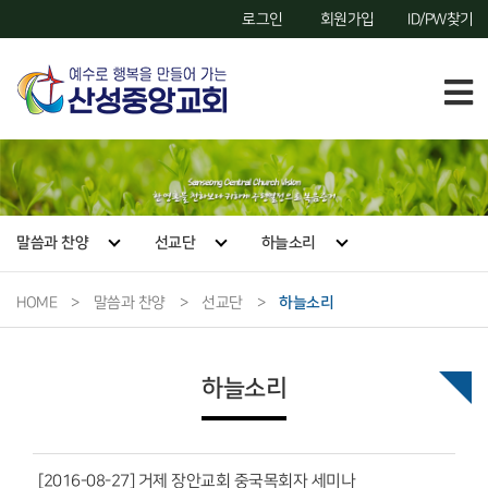
로그인
회원가입
ID/PW찾기
말씀과 찬양
선교단
하늘소리
HOME
>
말씀과 찬양
>
선교단
>
하늘소리
하늘소리
[2016-08-27] 거제 장안교회 중국목회자 세미나