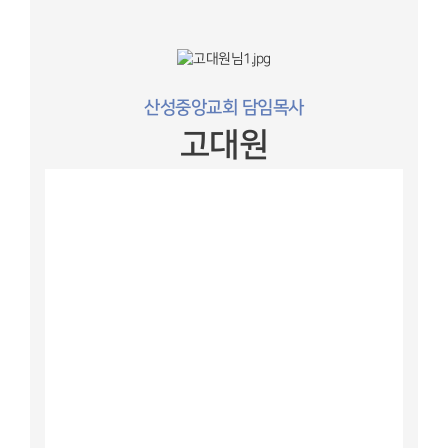
산성중앙교회 담임목사
고대원
산성중앙교회
설립일 : 2014년 10월 5일 (설립예배)
담임목사: 고대원 목사
홈페이지: http://sscch.org
1. 산성중앙교회의 중심 신앙
- 오직 신, 구약 성경이 하나님의 말씀으로 믿고
모든 신앙과 행위의 유일한 법칙으로 인정한다.