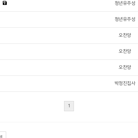
청년유주성
진
청년유주성
오찬양
오찬양
오찬양
박정진집사
1
색