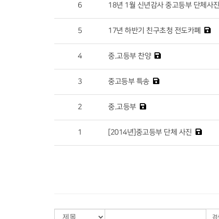
6
18년 1월 신년감사 중고등부 단체사
5
17년 하반기 친구초청 전도카폐
4
중.고등부 찬양
3
중고등부 특송
2
중.고등부
1
[2014년]중고등부 단체 사진
검