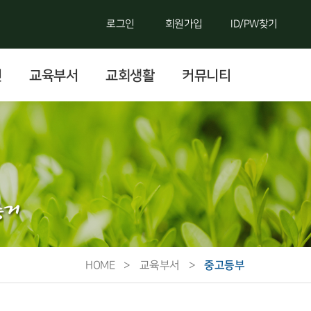
로그인
회원가입
ID/PW찾기
련
교육부서
교회생활
커뮤니티
중고등부
HOME
>
교육부서
>